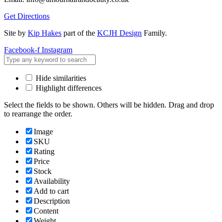
Get Directions
Site by
Kip Hakes
part of the
KCJH Design
Family.
Facebook-f
Instagram
Hide similarities
Highlight differences
Select the fields to be shown. Others will be hidden. Drag and drop
to rearrange the order.
Image
SKU
Rating
Price
Stock
Availability
Add to cart
Description
Content
Weight