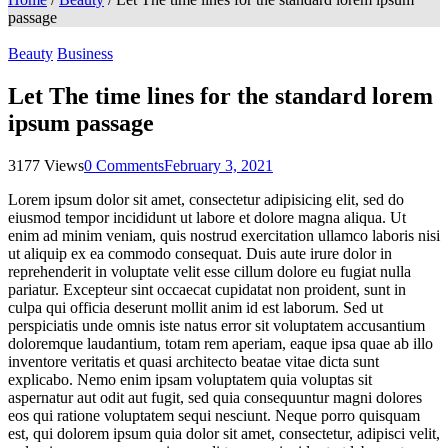
passage
Beauty
Business
Let The time lines for the standard lorem
ipsum passage
3177 Views
0 Comments
February 3, 2021
Lorem ipsum dolor sit amet, consectetur adipisicing elit, sed do
eiusmod tempor incididunt ut labore et dolore magna aliqua. Ut
enim ad minim veniam, quis nostrud exercitation ullamco laboris nisi
ut aliquip ex ea commodo consequat. Duis aute irure dolor in
reprehenderit in voluptate velit esse cillum dolore eu fugiat nulla
pariatur. Excepteur sint occaecat cupidatat non proident, sunt in
culpa qui officia deserunt mollit anim id est laborum. Sed ut
perspiciatis unde omnis iste natus error sit voluptatem accusantium
doloremque laudantium, totam rem aperiam, eaque ipsa quae ab illo
inventore veritatis et quasi architecto beatae vitae dicta sunt
explicabo. Nemo enim ipsam voluptatem quia voluptas sit
aspernatur aut odit aut fugit, sed quia consequuntur magni dolores
eos qui ratione voluptatem sequi nesciunt. Neque porro quisquam
est, qui dolorem ipsum quia dolor sit amet, consectetur, adipisci velit,