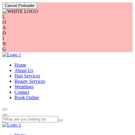
Cancel Preloader
L
O
A
D
I
N
G
Home
About Us
Hair Services
Beauty Services
Weddings
Contact
Book Online